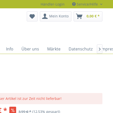
Händler-Login
Service/Hilfe
Mein Konto
0,00 € *
Info
Über uns
Märkte
Datenschutz
Impre

er Artikel ist zur Zeit nicht lieferbar!
€ *
3,99 € *
(12,53% gespart)