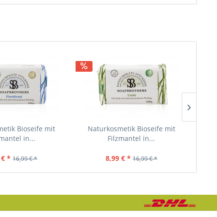
etik Bioseife mit
Naturkosmetik Bioseife mit
Na
mantel in...
Filzmantel in...
 € *
8,99 € *
16,99 € *
16,99 € *