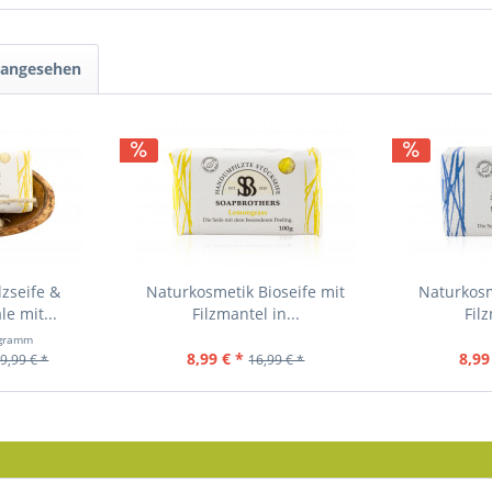
 angesehen
lzseife &
Naturkosmetik Bioseife mit
Naturkosm
e mit...
Filzmantel in...
Filz
ogramm
8,99 € *
8,99
9,99 € *
16,99 € *